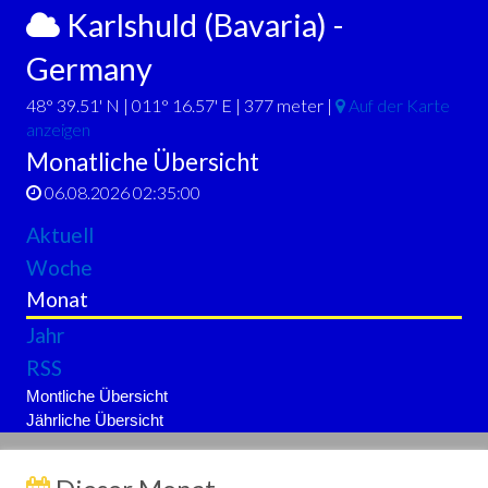
Karlshuld (Bavaria) -
Germany
48° 39.51' N | 011° 16.57' E | 377 meter |
Auf der Karte
anzeigen
Monatliche Übersicht
06.08.2026 02:35:00
Aktuell
Woche
Monat
Jahr
RSS